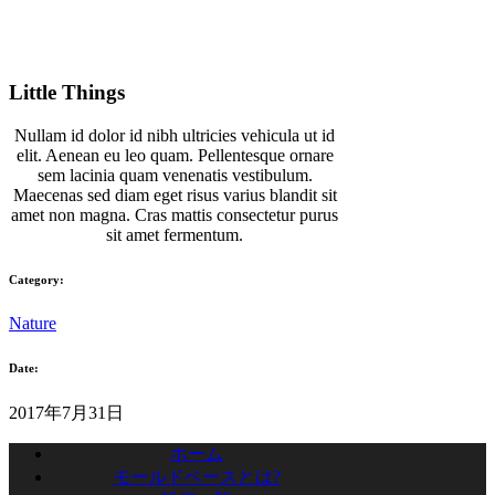
Little Things
Nullam id dolor id nibh ultricies vehicula ut id
elit. Aenean eu leo quam. Pellentesque ornare
sem lacinia quam venenatis vestibulum.
Maecenas sed diam eget risus varius blandit sit
amet non magna. Cras mattis consectetur purus
sit amet fermentum.
Category:
Nature
Date:
2017年7月31日
ホーム
モールドベースとは?