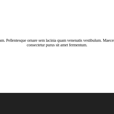
 quam. Pellentesque ornare sem lacinia quam venenatis vestibulum. Maecen
consectetur purus sit amet fermentum.