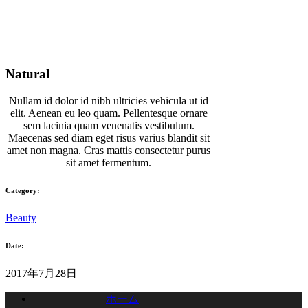
Natural
Nullam id dolor id nibh ultricies vehicula ut id
elit. Aenean eu leo quam. Pellentesque ornare
sem lacinia quam venenatis vestibulum.
Maecenas sed diam eget risus varius blandit sit
amet non magna. Cras mattis consectetur purus
sit amet fermentum.
Category:
Beauty
Date:
2017年7月28日
ホーム