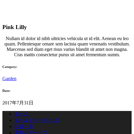
Pink Lilly
Nullam id dolor id nibh ultricies vehicula ut id elit. Aenean eu leo
quam. Pellentesque ornare sem lacinia quam venenatis vestibulum.
Maecenas sed diam eget risus varius blandit sit amet non magna.
Cras mattis consectetur purus sit amet fermentum summ.
Category:
Garden
Date:
2017年7月31日
ホーム
モールドベースとは?
設備一覧
柔軟なサービス