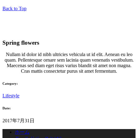
Back to Top
Spring flowers
Nullam id dolor id nibh ultricies vehicula ut id elit. Aenean eu leo
quam. Pellentesque ornare sem lacinia quam venenatis vestibulum.
Maecenas sed diam eget risus varius blandit sit amet non magna.
Cras mattis consectetur purus sit amet fermentum.
Category:
Lifestyle
Date:
2017年7月31日
ホーム