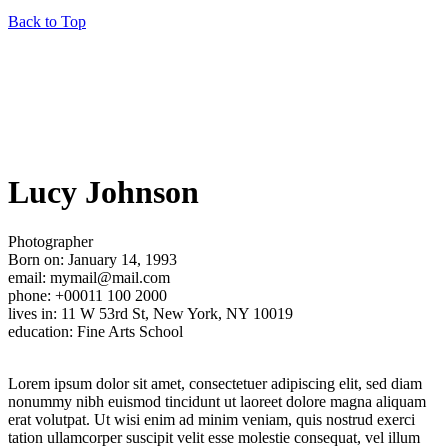
Back to Top
Lucy Johnson
Photographer
Born on: January 14, 1993
email: mymail@mail.com
phone: +00011 100 2000
lives in: 11 W 53rd St, New York, NY 10019
education: Fine Arts School
Lorem ipsum dolor sit amet, consectetuer adipiscing elit, sed diam
nonummy nibh euismod tincidunt ut laoreet dolore magna aliquam
erat volutpat. Ut wisi enim ad minim veniam, quis nostrud exerci
tation ullamcorper suscipit velit esse molestie consequat, vel illum