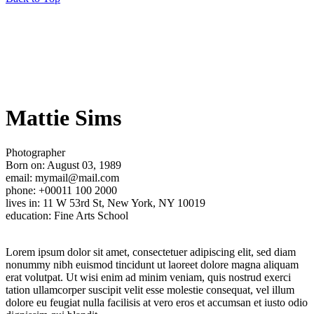
Mattie Sims
Photographer
Born on: August 03, 1989
email: mymail@mail.com
phone: +00011 100 2000
lives in: 11 W 53rd St, New York, NY 10019
education: Fine Arts School
Lorem ipsum dolor sit amet, consectetuer adipiscing elit, sed diam
nonummy nibh euismod tincidunt ut laoreet dolore magna aliquam
erat volutpat. Ut wisi enim ad minim veniam, quis nostrud exerci
tation ullamcorper suscipit velit esse molestie consequat, vel illum
dolore eu feugiat nulla facilisis at vero eros et accumsan et iusto odio