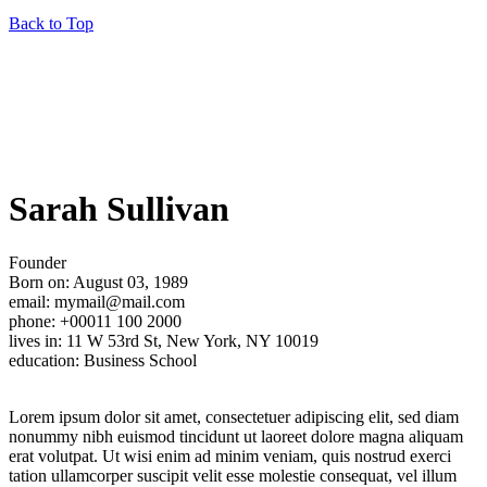
Back to Top
Sarah Sullivan
Founder
Born on: August 03, 1989
email: mymail@mail.com
phone: +00011 100 2000
lives in: 11 W 53rd St, New York, NY 10019
education: Business School
Lorem ipsum dolor sit amet, consectetuer adipiscing elit, sed diam
nonummy nibh euismod tincidunt ut laoreet dolore magna aliquam
erat volutpat. Ut wisi enim ad minim veniam, quis nostrud exerci
tation ullamcorper suscipit velit esse molestie consequat, vel illum